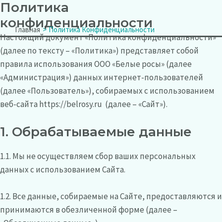
Политика
Перейти
к
конфиденциальности
Main
Главная
Политика Конфиденциальности
содержимому
Настоящий документ «Политика конфиденциальности»
Menu
(далее по тексту – «Политика») представляет собой
правила использования ООО «Белые росы» (далее
«Администрация») данных интернет-пользователей
(далее «Пользователь»), собираемых с использованием
веб-сайта https://belrosy.ru
(далее – «Сайт»).
1. Обрабатываемые данные
1.1. Мы не осуществляем сбор ваших персональных
данных с использованием Сайта.
1.2. Все данные, собираемые на Сайте, предоставляются и
принимаются в обезличенной форме (далее –