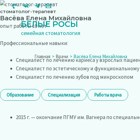
Перейти
стоматолог-терапевт
к
Васёва Елена Михайловна
содержимому
БЕЛЫЕ РОСЫ
опыт работы 10 лет
семейная стоматология
Профессиональные навыки:
Главная
Врачи
Васёва Елена Михайловна
Специалист по лечению кариеса у взрослых пацие
Специалист по эстетическому и функциональному
Специалист по лечению зубов под микроскопом
Образование
Специализация
Работы врача
2015 г. — окончание ПГМУ им. Вагнера по специаль