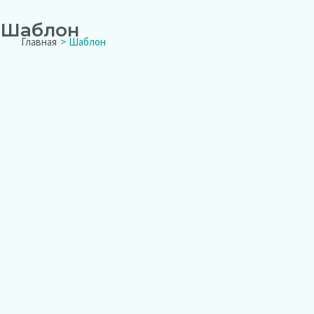
Перейти
Шаблон
к
Main
Главная
Шаблон
содержимому
Menu